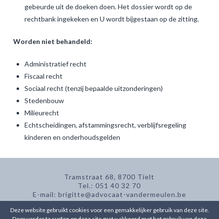
gebeurde uit de doeken doen. Het dossier wordt op de
rechtbank ingekeken en U wordt bijgestaan op de zitting.
Worden niet behandeld:
Administratief recht
Fiscaal recht
Sociaal recht (tenzij bepaalde uitzonderingen)
Stedenbouw
Milieurecht
Echtscheidingen, afstammingsrecht, verblijfsregeling
kinderen en onderhoudsgelden
Tramstraat 68, 8700 Tielt
Tel.: 051 40 32 70
E-mail: brigitte@advocaat-vandermeulen.be
Enkel op afspraak
Deze website gebruikt cookies voor een gemakkelijker gebruik van deze site.
Bankrek.: BE18 4679 3516 5165
Door verder te surfen op deze site gaat u akkoord met het gebruik van deze